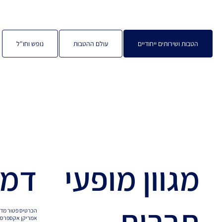
הטבות ושירותים ייחודיים
עולם ההטבות
נופש וחו"ל
מגוון מופעי
דמי
תרבות
הכרטיס פטור מדמ
אמריקן אקספרס 