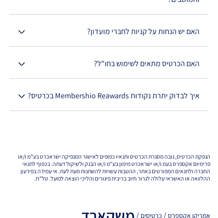
האם יש הנחות על קניות לחברי מועדון?
האם הכרטיס מתאים לשימוש בחו"ל?
איך לבדוק יתרת נקודות Membershio Reawards בכרטיס?
הנפקת הכרטיס, גובה מסגרת הכרטיס ותנאיו כפופים לאישור המנפיקה ישראכרט בע"מ ו/או
פרימיום אקספרס בעמ ו/או ישראכרט מימון בע"מ ו/או הבנק ולשיקול דעתה. בכפוף לתנאי
החברה ולתנאים המפורטים באתר, ההטבות עשויות להשתנות מעת לעת. אי עמידה בפירעון
ההלוואה או האשראי עלולה לגרור חיוב בריבית פיגורים והליכי הוצאה לפועל. טל"ח.
משקארד
/
/
אמריקן אקספרס
כרטיסים