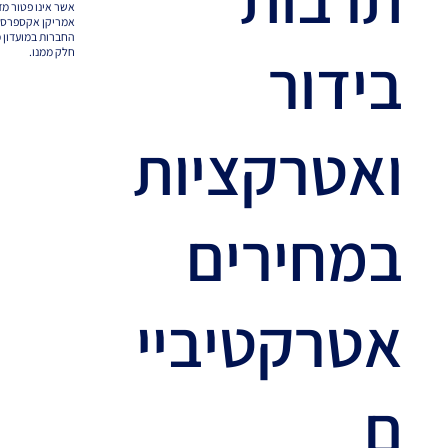
אשר אינו פטור מ
אמריקן אקספרס.
בידור
חלק ממנו.
ואטרקציות
במחירים
אטרקטיביי
ם