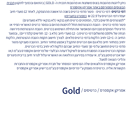
ניתן ליהנות מהטבות בונוס משתנות או מהטבות תכנית ה- GOLD | בהתאם ובכפוף לתקנון
תכנית
הבונוסים המפורסם באתר אמריקן אקספרס
דמי כרטיס-
דמי כרטיס - פטור מדמי כרטיס בשנה הראשונה מההנפקה, לאחר 12 מועדי חיוב
יעמדו דמי הכרטיס על 22.9 ₪
כמפורט בתעריפון
*למצטרפים חדשים בלבד, המזמינים כרטיס חוץ בנקאי (לא בנקאי וללא מועדונים)
פטור מדמי כרטיס - הטבת ההצטרפות תחל להימנות מהיום בו נמסר כרטיס האשראי הפיזי או
הדיגיטלי המוקדם מבניהם המאפשר את תחילת השימוש בכרטיס. הטבת ההצטרפות פירושה
הנחה של 100% מתשלום דמי כרטיס ב- 12 מועדי חיוב (ולא ב- 12 חודשים קלנדריים) , ובמועד
החיוב ה- 12+1 יחויב הלקוח בדמי כרטיס מלאים. לצורך חישוב תקפת הטבת ההצטרפות, הלקוח
יחויב במחזור חיוב מלא גם אם הכרטיס התקבל באמצע מחזור החיוב. ההטבה מעניקה פטור
מדמי כרטיס תחושב על פי סך מועדי החיוב שבהם הלקוח לא יחויב בדמי הכרטיס.
הנפקת הכרטיס וגובה המסגרת נתונים לשיקול דעתה הבלעדי של פרימיום אקספרס בע"מ ו/או
ישראכרט מימון בע"מ. אי עמידה בפירעון ההלוואה או האשראי עלול לגרור חיוב בריבית פיגורים
והליכי הוצאה לפועל.
אמריקן אקספרס והלוגואים שלה הם סימני המסחר של חברת אמריקן אקספרס והחברות
הקשורות אליה. כרטיס זה מונפק ע"י פרימיום אקספרס בע"מ ברישיון אמריקן אקספרס
Gold
/
/
אמריקן אקספרס
כרטיסים