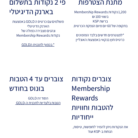
מתנת הצטרפות
פי 2 נקודות בתשלום
בארנק הדיגיטלי
1,200 נקודות Membership Rewards
בשווי 100 ₪
ברשת KSP
משלמים עם כרטיס ה GOLD באמצעות
בתקופה של 60 יום מיום הנפקת הכרטיס.
הארנק הדיגיטלי
ונהנים מצבירה כפולה של
*למצטרפים חדשים בלבד המזמינים
Membership Rewards נקודות
כרטיס חוץ בנקאי באמצעות האונליין
* בכפוף לתכנית הGOLD
צוברים נקודות
צוברים עד 4 הטבות
Membership
בונוס בחודש
Rewards
הסוד זה GOLD
הטבות בלעדיות לתכנית ה-GOLD
להטבות וחוויות
ייחודיות
את הנקודות ניתן להמיר לחופשות, טיסות,
הנחות ב-KSP ועוד