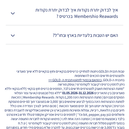
איך לבדוק יתרת נקודות איך לבדוק יתרת נקודות 
Membershio Reawards  בכרטיס ?
האם יש הטבות בלעדיות בארץ ובחו"ל?
טבות תכנית הGOLD ניתנות למחזיקי כרטיסים בנקאיים וחוץ בנקאיים ללא שיוך מועדוני
ולמצטרפים חדשים הזכאים להשתתפות
בתכנית ה-GOLD,
בהתאם ובכפוף לתקנון תכנית ה- GOLD >>
ניתן להזמין כרטיס רק עבור לקוח פרטי / עוסק מורשה
*מתנת הצטרפות תוענק למצטרפים חדשים בלבד, המזמינים כרטיס חוץ בנקאי (ללא בנקאי וללא
מועדונים) בין התאריכים
01.05.2026-31.12.2026
*ללא כפל מבצעים ו/או עד גמר המלאי
המוקדם מבניהם | מתנת ההצטרפות הינה 1,200 נקודות Membership Rewards | הזכאות
למתנת ההצטרפות הינה בכפוף לביצוע שימושים בסך 3,000 ₪ במצטבר תוך 60 ימים מהנפקת
הכרטיס | הנקודות יינתנו תוך 30 ימים ממועד הזכאות | סכום החיוב לצורך המדידה אינו כולל
חיובים בגין הלוואות, ריביות, עמלות ומשיכות מזומן בארץ וכן שימוש באפליקציות להעברת כספים
ותשלומים כגון bit, pepper, pay וכד' | למזמינים כרטיס אמריקן אקספרס גולד חדש באינטרנט
בלבד באמצעות פרסום זה | המתנה הינה אחת לת.ז | מימוש הנקודות לחברות התעופה יעשה
בכפוף לתקנון מסלול חברות התעופה | ניתן להזמין כרטיס רק עבור לקוח פרטי | ט.ל.ח
בעבור כל 3,000 ₪ רכישות בכרטיס יוענק בונוס, עד לתקרה של 4 בונוסים מידי חודש, במסגרתם