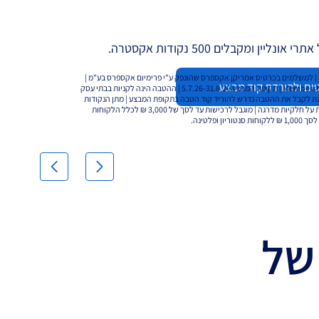
 למשלמים בכרטיס אמריקן אקספרס שהונפק ע"י פרימיום אקספרס בע"מ |
ים ולהורדת קוד מבצע
ההטבה הינה לכרטיסים צוברי נקודות Membership Rewards | תקופת המבצע 5.7.26-31.8.26 | ההטבה הינה לקניות בבתי עסק
ל מנת לקבל את ההטבה נדרש להוריד קוד הטבה בתקופת המבצע | מתן הנקודות
הינו בכפולות של 500 ₪, לא תינתן תוספת נקודות על חלקיות מדרגה | מוגבל לרכישות עד לסך של 3,000 ₪ לכלל הלקוחות
ריון ופלטינה.
של