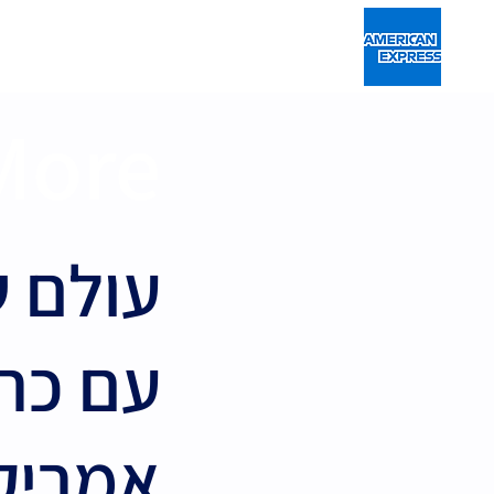
ence
More
עולם ש
עם כר
אמריק